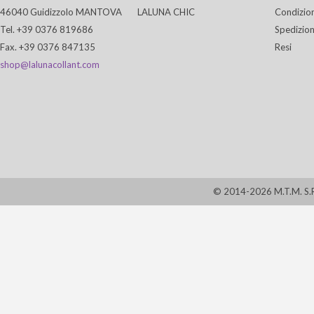
46040 Guidizzolo MANTOVA
LALUNA CHIC
Condizion
Tel. +39 0376 819686
Spedizion
Fax. +39 0376 847135
Resi
shop@lalunacollant.com
© 2014-2026 M.T.M. S.R