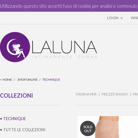
Utilizzando questo sito accetti l'uso di cookie per analisi e contenuti 
LOGIN
WISH
>
HOME
/
SHOP ONLINE
/
TECHNIQUE
ORDINA PER: |
PREZZO BASSO
|
PR
COLLEZIONI
•
TECHNIQUE
•
TUTTE LE COLLEZIONI