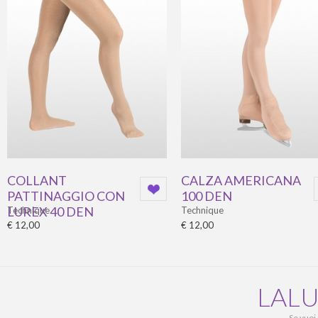
COLLANT
CALZA AMERICANA
PATTINAGGIO CON
100 DEN
LUREX 40 DEN
Technique
Technique
€ 12,00
€ 12,00
LALU
Se vuoi