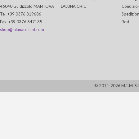
46040 Guidizzolo MANTOVA
LALUNA CHIC
Condizion
Tel. +39 0376 819686
Spedizion
Fax. +39 0376 847135
Resi
shop@lalunacollant.com
© 2014-2026 M.T.M. S.R