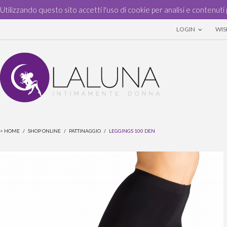
Utilizzando questo sito accetti l'uso di cookie per analisi e contenuti 
LOGIN
WISH
>
HOME
/
SHOP ONLINE
/
PATTINAGGIO
/
LEGGINGS 100 DEN