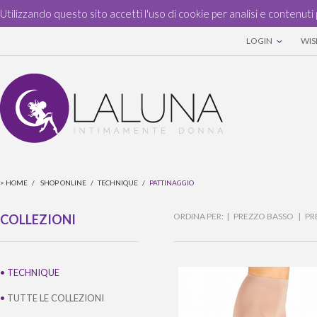
Utilizzando questo sito accetti l'uso di cookie per analisi e contenuti 
LOGIN
WISH
>
HOME
/
SHOP ONLINE
/
TECHNIQUE
/
PATTINAGGIO
ORDINA PER: |
PREZZO BASSO
|
PR
COLLEZIONI
•
TECHNIQUE
•
TUTTE LE COLLEZIONI