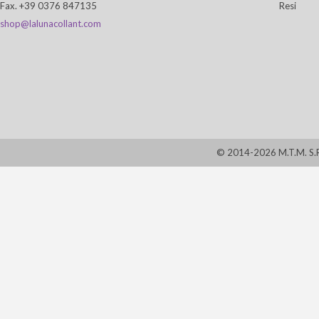
Fax. +39 0376 847135
Resi
shop@lalunacollant.com
© 2014-2026 M.T.M. S.R