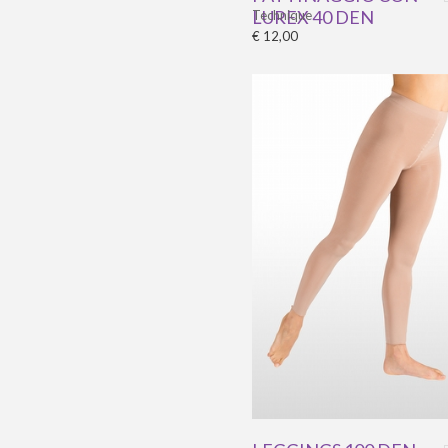
LUREX 40 DEN
Technique
€ 12,00