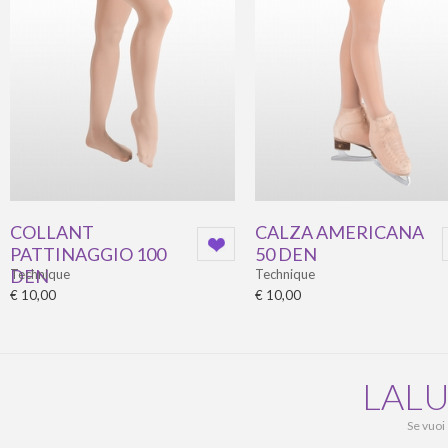
COLLANT
CALZA AMERICANA
PATTINAGGIO 100
50 DEN
DEN
Technique
Technique
€ 10,00
€ 10,00
LALU
Se vuoi