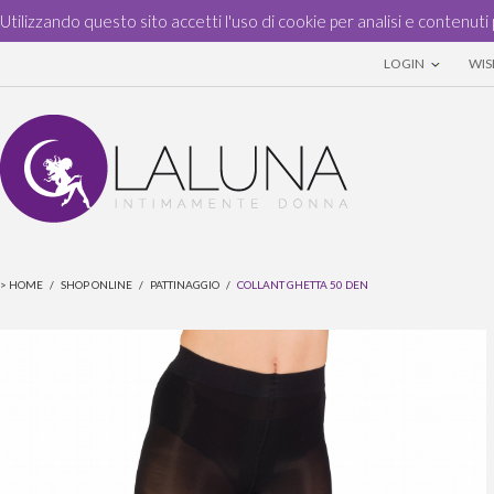
Utilizzando questo sito accetti l'uso di cookie per analisi e contenuti 
LOGIN
WISH
>
HOME
/
SHOP ONLINE
/
PATTINAGGIO
/
COLLANT GHETTA 50 DEN