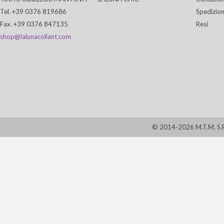
Tel. +39 0376 819686
Spedizion
Fax. +39 0376 847135
Resi
shop@lalunacollant.com
© 2014-2026 M.T.M. S.R