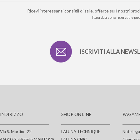
Ricevi interessanti consigli di stile, offerte sui i nostri 
I tuoi dati sono riservati e p
ISCRIVITI ALLA NEWS
INDIRIZZO
SHOP ON LINE
PAGAME
Via S. Martino 22
LALUNA TECHNIQUE
Note lega
46040 Guidizzolo MANTOVA
LALUNA CHIC
Condizion