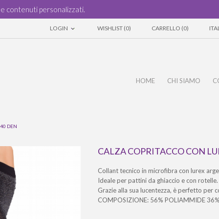
i e contenuti personalizzati.
LOGIN
WISHLIST (0)
CARRELLO (0)
IT
HOME
CHI SIAMO
C
 40 DEN
CALZA COPRITACCO CON LU
Collant tecnico in microfibra con lurex arg
Ideale per pattini da ghiaccio e con rotelle.
Grazie alla sua lucentezza, è perfetto per c
COMPOSIZIONE: 56% POLIAMMIDE 36% 