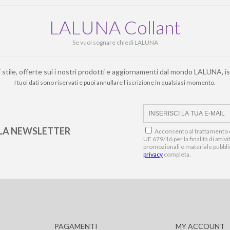
LALUNA Collant
Se vuoi sognare chiedi LALUNA
i stile, offerte sui i nostri prodotti e aggiornamenti dal mondo LALUNA, is
I tuoi dati sono riservati e puoi annullare l’iscrizione in qualsiasi momento.
LLA NEWSLETTER
Acconsento al trattamento d
UE 679/16 per la finalità di atti
promozionali e materiale pubbli
privacy
completa.
PAGAMENTI
MY ACCOUNT