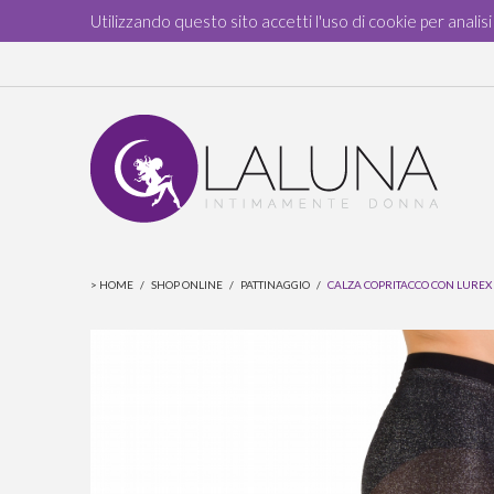
Utilizzando questo sito accetti l'uso di cookie per analis
>
HOME
/
SHOP ONLINE
/
PATTINAGGIO
/
CALZA COPRITACCO CON LUREX