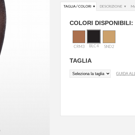
TAGLIA / COLORI ▾
DESCRIZIONE ▾
M
COLORI DISPONIBILI:
BLC4
CRM3
SND2
TAGLIA
GUIDA AL