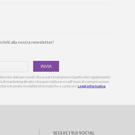
criviti alla nostra newsletter!
ei miei dati personali che avverrà nel pieno rispetto del regolamento
vità di marketing diretto che può realizzarsi nell’invio di comunicazioni
citario tramite modalità informatiche e cartacee.
Leggi informativa
SEGUICI SUI SOCIAL