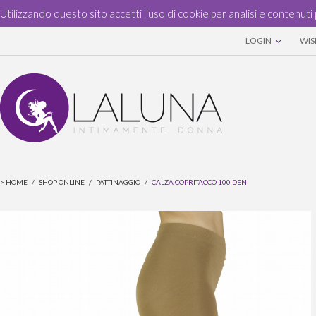
Utilizzando questo sito accetti l'uso di cookie per analisi e contenuti 
LOGIN
WISH
>
HOME
/
SHOP ONLINE
/
PATTINAGGIO
/
CALZA COPRITACCO 100 DEN