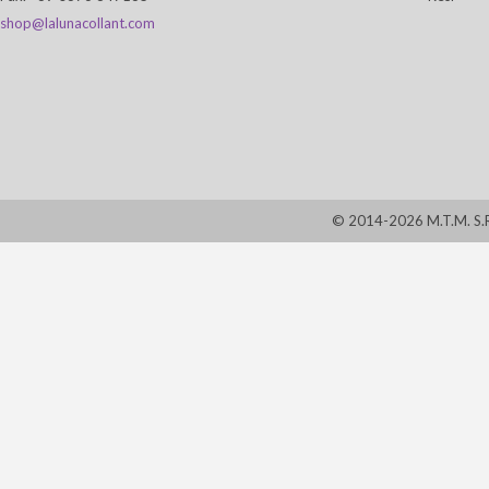
shop@lalunacollant.com
© 2014-2026 M.T.M. S.R